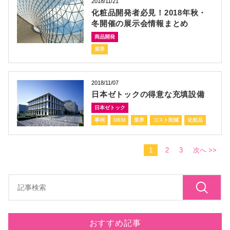
2018/11/21
化粧品開発者必見！2018年秋・
冬開催の展示会情報まとめ
商品開発
業界
2018/11/07
日本ゼトックの得意な充填設備
日本ゼトック
事例
OEM
業界
コスト削減
化粧品
1
2
3
次へ >>
おすすめ記事