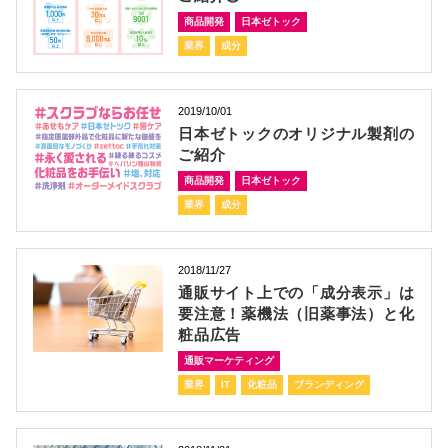
商品開発
日本ゼトック
業界
成分
2019/10/01
日本ゼトックのオリジナル製剤の
ご紹介
商品開発
日本ゼトック
業界
成分
2018/11/27
通販サイト上での「成分表示」は
要注意！薬機法（旧薬事法）と化
粧品広告
通販マーケティング
業界
IT
化粧品
ブランディング